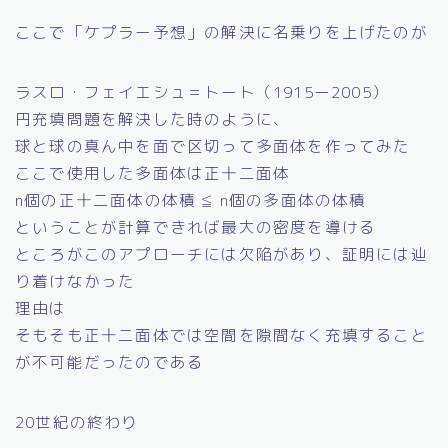
ここで「ケプラー予想」の解決に名乗りを上げたのが
ラスロ・フェイエシュ＝トート（1915ー2005）
円充填問題を解決した時のように、
球と球の真ん中を面で区切って多面体を作ってみた
ここで使用した多面体は正十二面体
n個の正十二面体の体積 ≦ n個の多面体の体積
ということが計算できれば最大の密度を導ける
ところがこのアプローチには欠陥があり、証明には辿
り着けなかった
理由は
そもそも正十二面体では空間を隙間なく充填すること
が不可能だったのである
20世紀の終わり