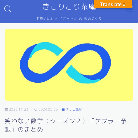
きこりこり茶庵
Translate »
『癒やし』 × 『アート』 の ものづくり
MENU
HSP（繊細さん）のための情報
ご意見・ご感想
テレビ番組など
にゅ～す
プライバシーポリシー
ぷろふぃ～る
ホーム
抽象画
特定商取引法に基づく表記
禅語（画）
金属の科学（主にプレスによる塑性加工）
ステンレス鋼
2023.11.23
2024.05.26
テレビ番組
プレス加工の物理学
笑わない数学（シーズン２）「ケプラー予
プレス金型設計
想」のまとめ
元素の分類
単位換算