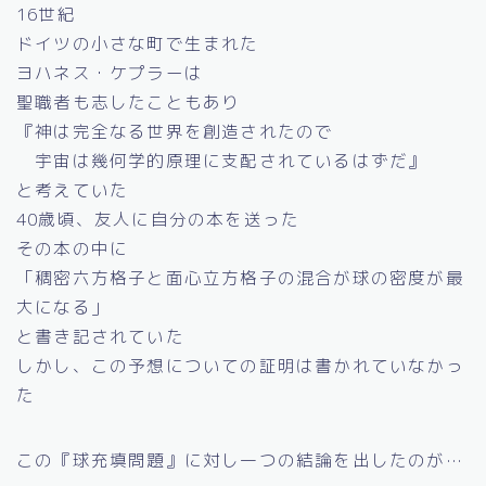
16世紀
ドイツの小さな町で生まれた
ヨハネス・ケプラーは
聖職者も志したこともあり
『神は完全なる世界を創造されたので
宇宙は幾何学的原理に支配されているはずだ』
と考えていた
40歳頃、友人に自分の本を送った
その本の中に
「稠密六方格子と面心立方格子の混合が球の密度が最
大になる」
と書き記されていた
しかし、この予想についての証明は書かれていなかっ
た
この『球充填問題』に対し一つの結論を出したのが…