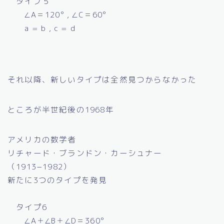
タイプ５
∠A＝120° , ∠C＝60°
a = b , c = d
それ以降、新しいタイプは全然見つからなかった
ところが半世紀後の1968年
アメリカの数学者
リチャード・ブランドン・カーシュナー
（1913−1982）
新たに3つのタイプを発見
タイプ6
∠A＋∠B＋∠D＝360°