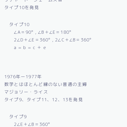
タイプ10を発見
タイプ10
∠A＝90° , ∠B＋∠E＝180°
2∠D＋∠E＝360° , 2∠C＋∠B＝360°
a = b = c ＋ e
1976年ー1977年
数学とはほとんど縁のない普通の主婦
マジョリー・ライス
タイプ9、タイプ11、12、13を発見
タイプ9
2∠E＋∠B＝360°