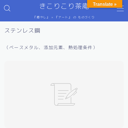
きこりこり茶庵
Translate »
『癒やし』 × 『アート』 の ものづくり
MENU
HSP（繊細さん）のための情報
ステンレス鋼
ご意見・ご感想
テレビ番組など
（ベースメタル、添加元素、熱処理条件）
にゅ～す
プライバシーポリシー
ぷろふぃ～る
ホーム
抽象画
特定商取引法に基づく表記
禅語（画）
金属の科学（主にプレスによる塑性加工）
ステンレス鋼
プレス加工の物理学
プレス金型設計
元素の分類
単位換算