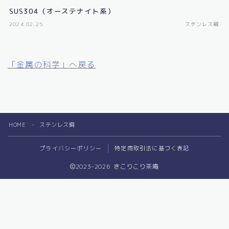
圧延に関する情報
SUS304（オーステナイト系）
雑学・その他
2024.02.25
ステンレス鋼
「金属の科学」へ戻る
HOME
ステンレス鋼
＞
プライバシーポリシー
特定商取引法に基づく表記
2023–2026 きこりこり茶庵