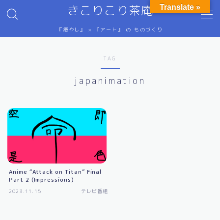
きこりこり茶庵
Translate »
『癒やし』 × 『アート』 の ものづくり
MENU
HSP（繊細さん）のための情報
TAG
ご意見・ご感想
テレビ番組など
japanimation
にゅ～す
プライバシーポリシー
ぷろふぃ～る
ホーム
抽象画
特定商取引法に基づく表記
禅語（画）
金属の科学（主にプレスによる塑性加工）
Anime “Attack on Titan” Final
ステンレス鋼
Part 2 (Impressions)
プレス加工の物理学
2023.11.15
テレビ番組
プレス金型設計
元素の分類
単位換算