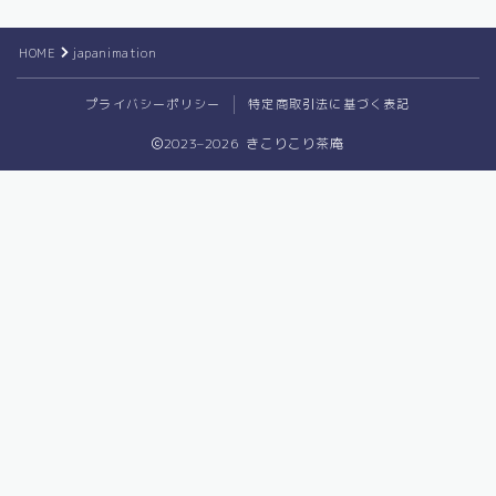
圧延に関する情報
雑学・その他
HOME
japanimation
プライバシーポリシー
特定商取引法に基づく表記
2023–2026 きこりこり茶庵