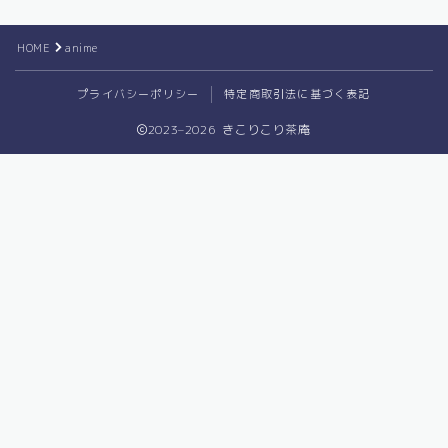
圧延に関する情報
雑学・その他
HOME
anime
プライバシーポリシー
特定商取引法に基づく表記
2023–2026 きこりこり茶庵