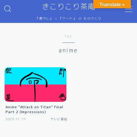
きこりこり茶庵
Translate »
『癒やし』 × 『アート』 の ものづくり
MENU
HSP（繊細さん）のための情報
TAG
ご意見・ご感想
テレビ番組など
anime
にゅ～す
プライバシーポリシー
ぷろふぃ～る
ホーム
抽象画
特定商取引法に基づく表記
禅語（画）
金属の科学（主にプレスによる塑性加工）
Anime “Attack on Titan” Final
ステンレス鋼
Part 2 (Impressions)
プレス加工の物理学
2023.11.15
テレビ番組
プレス金型設計
元素の分類
単位換算