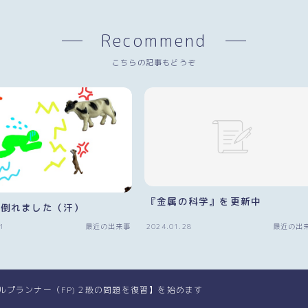
Recommend
こちらの記事もどうぞ
『金属の科学』を更新中
で倒れました（汗）
1
最近の出来事
2024.01.28
最近の出
ルプランナー（FP)２級の問題を復習】を始めます