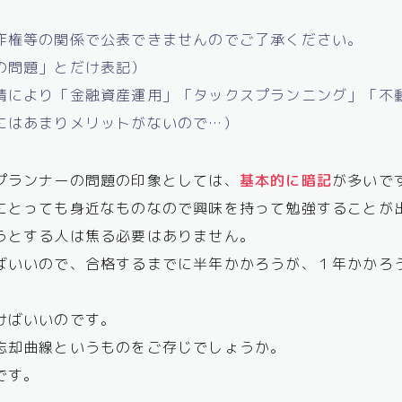
作権等の関係で公表できませんのでご了承ください。
の問題」とだけ表記）
情により「金融資産運用」「タックスプランニング」「不
にはあまりメリットがないので…）
プランナーの問題の印象としては、
基本的に暗記
が多いで
にとっても身近なものなので興味を持って勉強することが
うとする人は焦る必要はありません。
ばいいので、合格するまでに半年かかろうが、１年かかろ
。
けばいいのです。
忘却曲線というものをご存じでしょうか。
です。