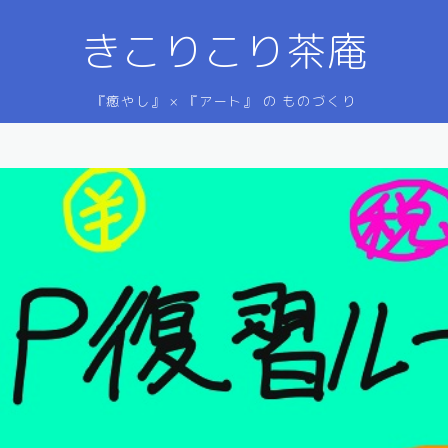
きこりこり茶庵
『癒やし』 × 『アート』 の ものづくり