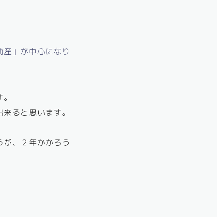
動産」が中心になり
す。
出来ると思います。
うが、２年かかろう